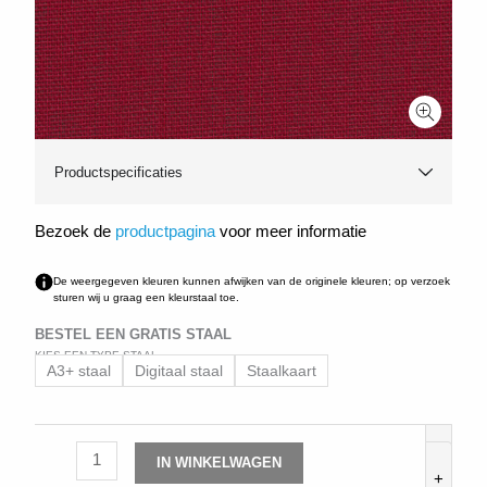
Productspecificaties
Bezoek de
productpagina
voor meer informatie
De weergegeven kleuren kunnen afwijken van de originele kleuren; op verzoek
sturen wij u graag een kleurstaal toe.
BESTEL EEN GRATIS STAAL
KIES EEN TYPE STAAL
Dubletta
A3+ staal
Digitaal staal
Staalkaart
3264
aantal
-
IN WINKELWAGEN
+