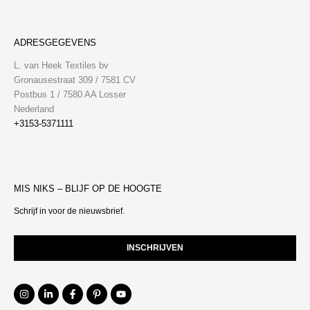
ADRESGEGEVENS
L. van Heek Textiles bv
Gronausestraat 309 / 7581 CV
Postbus 1 / 7580 AA Losser
Nederland
+3153-5371111
MIS NIKS – BLIJF OP DE HOOGTE
Schrijf in voor de nieuwsbrief.
INSCHRIJVEN